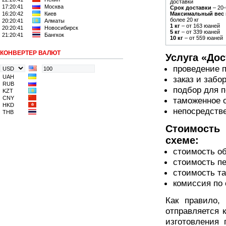
доставки
17:20:41
Москва
Срок доставки
– 20-
16:20:42
Киев
Максимальный вес
более 20 кг
20:20:41
Алматы
1 кг
– от 163 юаней
20:20:41
Новосибирск
5 кг
– от 339 юаней
21:20:41
Бангкок
10 кг
– от 559 юаней
КОНВЕРТЕР ВАЛЮТ
Услуга «Дос
проведение п
UAH
заказ и забо
RUB
подбор для 
KZT
CNY
таможенное 
HKD
непосредстве
THB
Стоимость 
схеме:
стоимость об
стоимость пе
стоимость та
комиссия по 
Как правило,
отправляется 
изготовления 