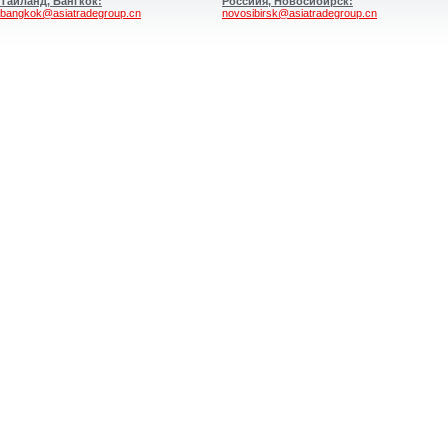
Таиланд, Бангкок:
Россиия, Новосибирск:
bangkok@asiatradegroup.cn
novosibirsk@asiatradegroup.cn