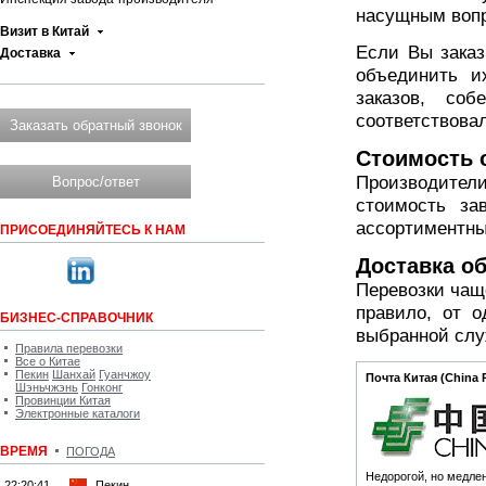
насущным воп
Визит в Китай
Если Вы заказ
Доставка
объединить и
заказов, со
соответствова
Заказать обратный звонок
Стоимость 
Производител
Вопрос/ответ
стоимость за
ассортиментны
ПРИСОЕДИНЯЙТЕСЬ К НАМ
Доставка о
Перевозки чащ
правило, от 
БИЗНЕС-СПРАВОЧНИК
выбранной слу
Правила перевозки
Все о Китае
Пекин
Шанхай
Гуанчжоу
Почта Китая (China 
Шэньчжэнь
Гонконг
Провинции Китая
Электронные каталоги
ВРЕМЯ
ПОГОДА
Недорогой, но медле
22:20:41
Пекин