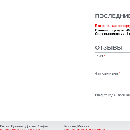
ПОСЛЕДНИ
Встреча в аэропорт
Стоимость услуги:
40
Срок выполнения:
1 
ОТЗЫВЫ
Текст:
*
Фамилия и имя:
*
Введите код с картинки
Китай, Гуанчжоу
:
Россия, Москва:
(главный офис)
guangzhou@asiatradegroup.cn
moscow@asiatradegroup.cn