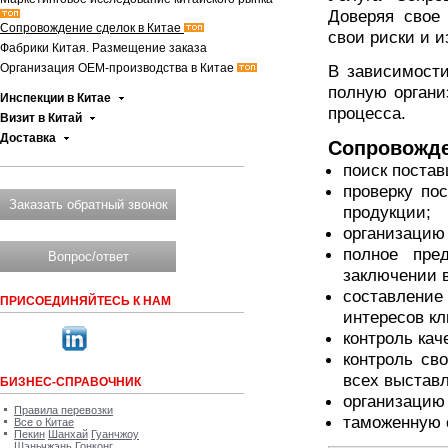
Доверяя свое
Сопровождение сделок в Китае
свои риски и 
Фабрики Китая. Размещение заказа
Организация OEM-производства в Китае
В зависимости
полную органи
Инспекции в Китае
процесса.
Визит в Китай
Доставка
Сопровожде
поиск постав
проверку по
Заказать обратный звонок
продукции;
организацию 
полное пре
Вопрос/ответ
заключении 
составление
ПРИСОЕДИНЯЙТЕСЬ К НАМ
интересов кл
контроль кач
контроль св
всех выстав
БИЗНЕС-СПРАВОЧНИК
организацию 
Правила перевозки
таможенную о
Все о Китае
Пекин
Шанхай
Гуанчжоу
Шэньчжэнь
Гонконг