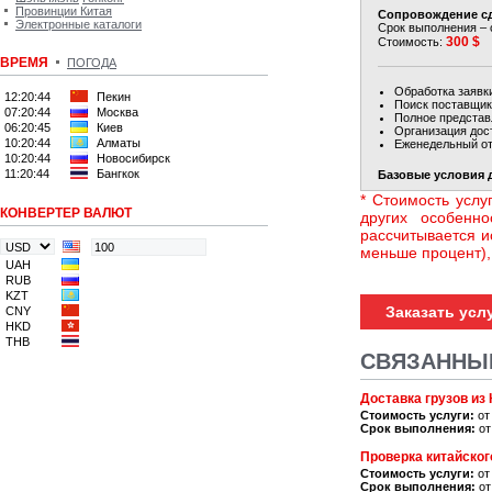
Провинции Китая
Сопровождение с
Электронные каталоги
Срок выполнения – 
300 $
Стоимость:
ВРЕМЯ
ПОГОДА
Обработка заявки
12:20:44
Пекин
Поиск поставщик
07:20:44
Москва
Полное представ
06:20:45
Киев
Организация дос
10:20:44
Алматы
Еженедельный от
10:20:44
Новосибирск
11:20:44
Бангкок
Базовые условия 
* Стоимость услу
КОНВЕРТЕР ВАЛЮТ
других особенно
рассчитывается и
меньше процент),
UAH
RUB
KZT
Заказать усл
CNY
HKD
THB
СВЯЗАННЫЕ
Доставка грузов из 
Стоимость услуги:
от
Срок выполнения:
от
Проверка китайског
Стоимость услуги:
от
Срок выполнения:
от