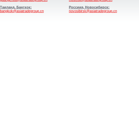
Таиланд, Бангкок:
Россиия, Новосибирск:
bangkok@asiatradegroup.cn
novosibirsk@asiatradegroup.cn